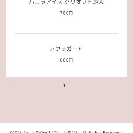
バニラアイス グリオット添え
780円
アフォガード
880円
1
©2026
Bistro&Wine LEON（レオン）
. All Rights Reserved.