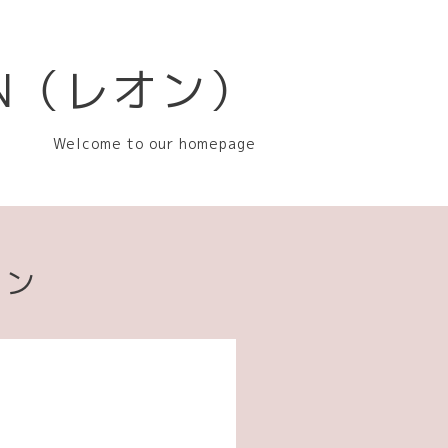
EON（レオン）
Welcome to our homepage
ョン