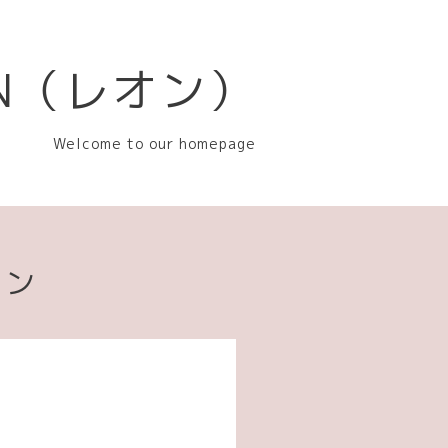
EON（レオン）
Welcome to our homepage
ョン