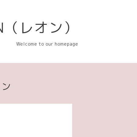
EON（レオン）
Welcome to our homepage
ョン